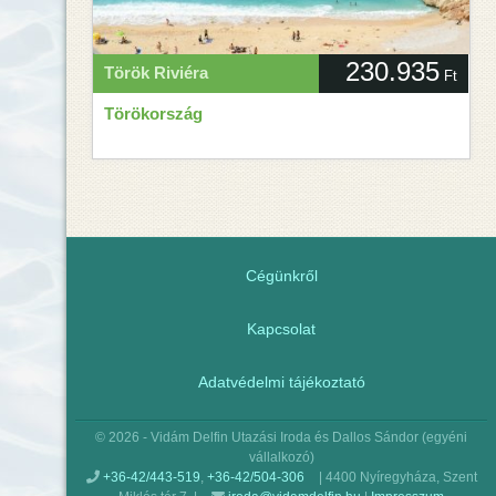
230.935
Török Riviéra
Ft
Törökország
Cégünkről
Kapcsolat
Adatvédelmi tájékoztató
© 2026 -
Vidám Delfin Utazási Iroda és Dallos Sándor (egyéni
vállalkozó)
+36-42/443-519
,
+36-42/504-306
|
4400
Nyíregyháza
,
Szent