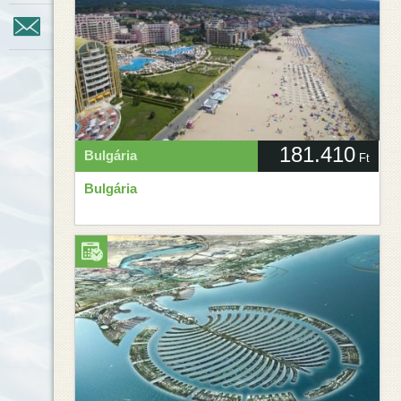
Kapcsolat
181.410
Bulgária
Ft
Bulgária