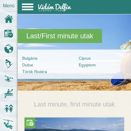
Menü
Kezdőlap
Last/First minute utak
Last minute
Körutazások
Bulgária
Ciprus
Dubai
Egyiptom
Síutak
Török Riviéra
Vízitúrák
Kenukölcsönzés
Last minute, first minute utak
Osztálykirándulások
Kalandpark